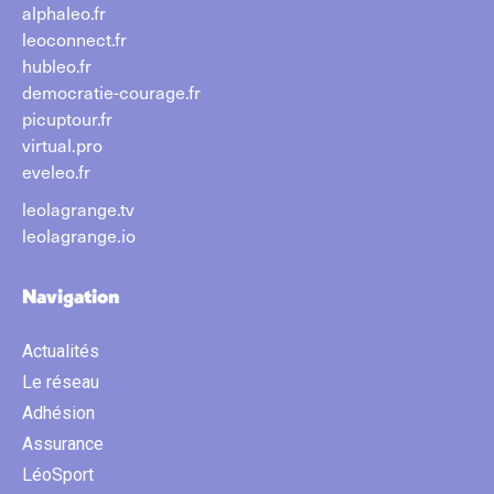
alphaleo.fr
leoconnect.fr
hubleo.fr
democratie-courage.fr
picuptour.fr
virtual.pro
eveleo.fr
leolagrange.tv
leolagrange.io
Navigation
Actualités
Le réseau
Adhésion
Assurance
LéoSport