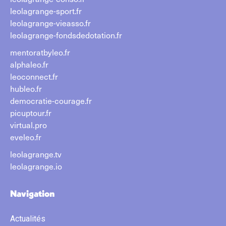
leolagrange-sport.fr
leolagrange-vieasso.fr
leolagrange-fondsdedotation.fr
mentoratbyleo.fr
alphaleo.fr
leoconnect.fr
hubleo.fr
democratie-courage.fr
picuptour.fr
virtual.pro
eveleo.fr
leolagrange.tv
leolagrange.io
Navigation
Actualités