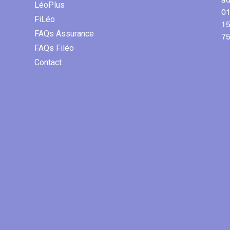
LéoPlus
01
FiLéo
15
FAQs Assurance
75
FAQs Filéo
Contact