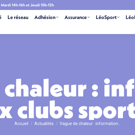
Mardi 14h-16h et Jeudi 10h-12h
é
Le réseau
Adhésion
Assurance
LéoSport
Léo
chaleur : i
x clubs sport
Vous êtes ici :
Accueil
Actualités
Vague de chaleur : information…