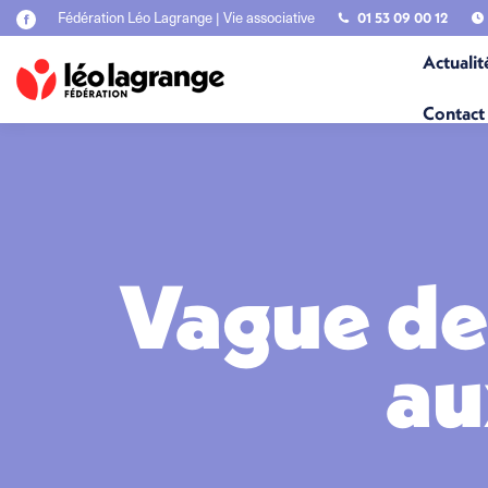
Fédération Léo Lagrange | Vie associative
01 53 09 00 12
La
page
Actualit
Facebook
s'ouvre
dans
Contact
une
nouvelle
fenêtre
Vague de 
au