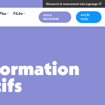
Découvrir le mouvement Léo Lagrange
Plus
FiLéo
ACCÈS
NOUS
REJOINDRE
FILÉO
nformation
ifs