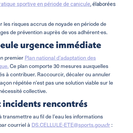
atique sportive en période de canicule
, élaborées
sur les risques accrus de noyade en période de
ages de prévention auprès de vos adhérent·es.
 seule urgence immédiate
son premier
Plan national d’adaptation des
que.
Ce plan comporte 30 mesures auxquelles
és à contribuer. Raccourcir, décaler ou annuler
çon répétée n’est pas une solution viable sur le
nécessité collective.
et incidents rencontrés
 transmettre au fil de l’eau les informations
 par courriel à
DS.CELLULE-ETE@sports.gouv.fr
: