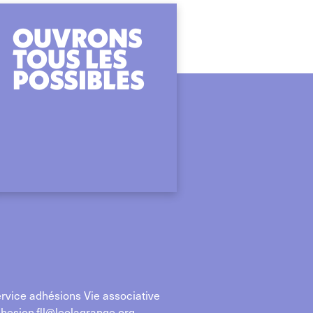
OUVRONS
TOUS LES
POSSIBLES
rvice adhésions Vie associative
hesion.fll@leolagrange.org