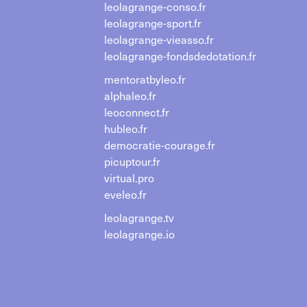
leolagrange-conso.fr
leolagrange-sport.fr
leolagrange-vieasso.fr
leolagrange-fondsdedotation.fr
mentoratbyleo.fr
alphaleo.fr
leoconnect.fr
hubleo.fr
democratie-courage.fr
picuptour.fr
virtual.pro
eveleo.fr
leolagrange.tv
leolagrange.io