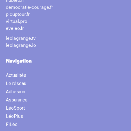
democratie-courage.fr
picuptour.fr
virtual.pro
eveleo.fr
leolagrange.tv
leolagrange.io
Navigation
Actualités
Le réseau
Adhésion
Assurance
LéoSport
LéoPlus
FiLéo