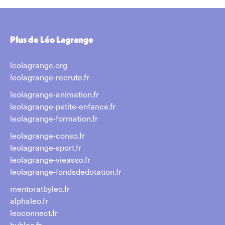
Plus de Léo Lagrange
leolagrange.org
leolagrange-recrute.fr
leolagrange-animation.fr
leolagrange-petite-enfance.fr
leolagrange-formation.fr
leolagrange-conso.fr
leolagrange-sport.fr
leolagrange-vieasso.fr
leolagrange-fondsdedotation.fr
mentoratbyleo.fr
alphaleo.fr
leoconnect.fr
hubleo.fr