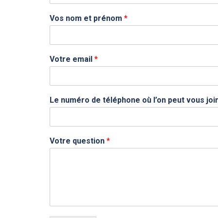
V
o
Vos nom et prénom
*
t
r
e
d
Votre email
*
e
Le numéro de téléphone où l’on peut vous jo
Votre question
*