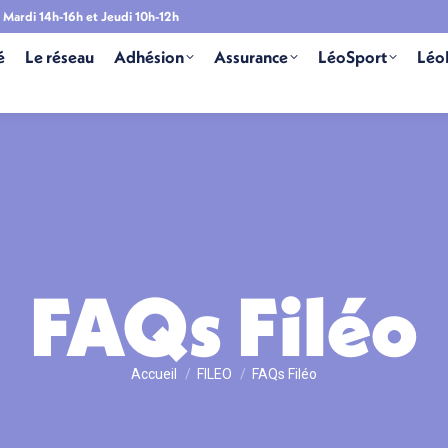
Mardi 14h-16h et Jeudi 10h-12h
é
Le réseau
Adhésion
Assurance
LéoSport
Léo
FAQs Filéo
Vous êtes ici :
Accueil
FILEO
FAQs Filéo