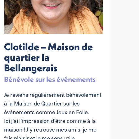
Clotilde – Maison de
Ma
quartier la
de
Bellangerais
Be
Bénévole sur les événements
Ani
d’é
Je reviens régulièrement bénévolement
Bel
à la Maison de Quartier sur les
événements comme Jeux en Folie.
Déjà 
Ici j’ai l’impression d’être comme à la
du b
maison ! J’y retrouve mes amis, je me
néce
fais plaisir et je me sens utile.