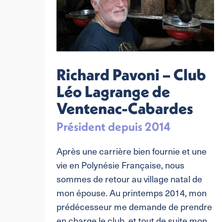
Richard Pavoni – Club
de
Léo Lagrange de
Ventenac-Cabardes
Président depuis 2014
Après une carrière bien fournie et une
urné
vie en Polynésie Française, nous
erses
sommes de retour au village natal de
mon épouse. Au printemps 2014, mon
lité
prédécesseur me demande de prendre
en charge le club, et tout de suite mon