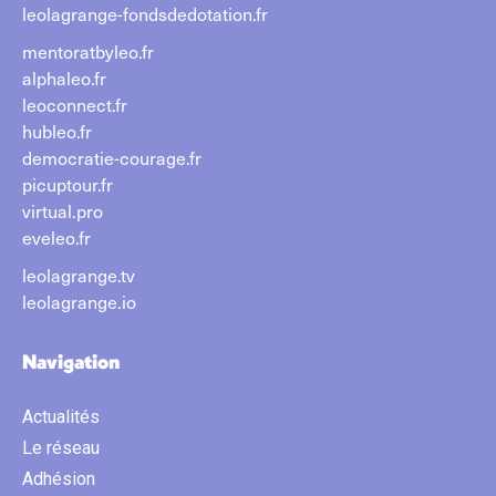
leolagrange-fondsdedotation.fr
mentoratbyleo.fr
alphaleo.fr
leoconnect.fr
hubleo.fr
democratie-courage.fr
picuptour.fr
virtual.pro
eveleo.fr
leolagrange.tv
leolagrange.io
Navigation
Actualités
Le réseau
Adhésion