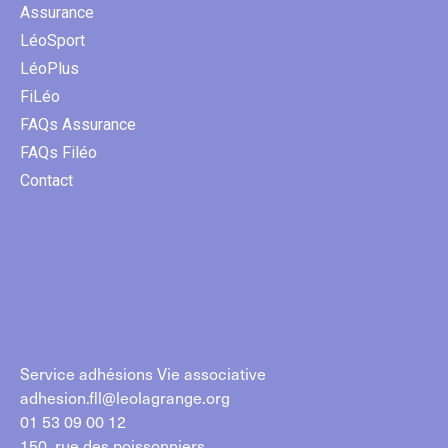
Assurance
LéoSport
LéoPlus
FiLéo
FAQs Assurance
FAQs Filéo
Contact
Service adhésions Vie associative
adhesion.fll@leolagrange.org
01 53 09 00 12
150, rue des poissonniers