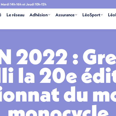
Mardi 14h-16h et Jeudi 10h-12h
é
Le réseau
Adhésion
Assurance
LéoSport
Léo
 2022 : Gre
li la 20e éd
onnat du m
monocycle