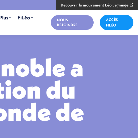
Découvrir le mouvement Léo Lagrange
Plus
FiLéo
ACCÈS
NOUS
REJOINDRE
FILÉO
noble a
ition du
onde de