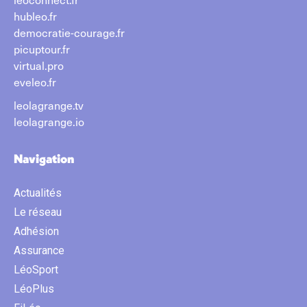
hubleo.fr
democratie-courage.fr
picuptour.fr
virtual.pro
eveleo.fr
leolagrange.tv
leolagrange.io
Navigation
Actualités
Le réseau
Adhésion
Assurance
LéoSport
LéoPlus