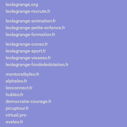
leolagrange.org
leolagrange-recrute.fr
leolagrange-animation.fr
leolagrange-petite-enfance.fr
leolagrange-formation.fr
leolagrange-conso.fr
leolagrange-sport.fr
leolagrange-vieasso.fr
leolagrange-fondsdedotation.fr
mentoratbyleo.fr
alphaleo.fr
leoconnect.fr
hubleo.fr
democratie-courage.fr
picuptour.fr
virtual.pro
eveleo.fr