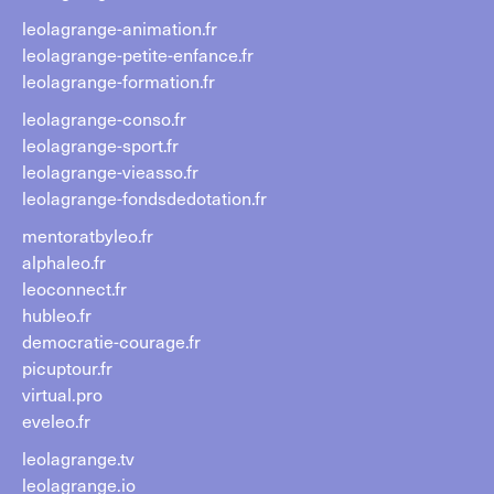
leolagrange-animation.fr
leolagrange-petite-enfance.fr
leolagrange-formation.fr
leolagrange-conso.fr
leolagrange-sport.fr
leolagrange-vieasso.fr
leolagrange-fondsdedotation.fr
mentoratbyleo.fr
alphaleo.fr
leoconnect.fr
hubleo.fr
democratie-courage.fr
picuptour.fr
virtual.pro
eveleo.fr
leolagrange.tv
leolagrange.io