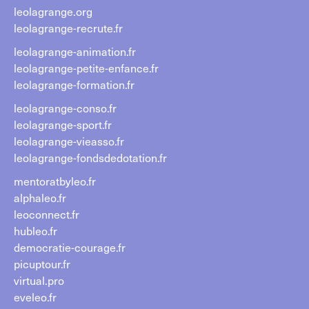
leolagrange.org
leolagrange-recrute.fr
leolagrange-animation.fr
leolagrange-petite-enfance.fr
leolagrange-formation.fr
leolagrange-conso.fr
leolagrange-sport.fr
leolagrange-vieasso.fr
leolagrange-fondsdedotation.fr
mentoratbyleo.fr
alphaleo.fr
leoconnect.fr
hubleo.fr
democratie-courage.fr
picuptour.fr
virtual.pro
eveleo.fr