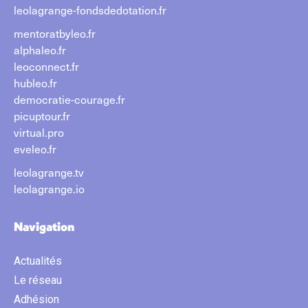
leolagrange-fondsdedotation.fr
mentoratbyleo.fr
alphaleo.fr
leoconnect.fr
hubleo.fr
democratie-courage.fr
picuptour.fr
virtual.pro
eveleo.fr
leolagrange.tv
leolagrange.io
Navigation
Actualités
Le réseau
Adhésion