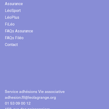
Assurance
LéoSport
LéoPlus
FiLéo
FAQs Assurance
FAQs Filéo
Contact
Service adhésions Vie associative
adhesion.fll@leolagrange.org
01 53 09 00 12
150, rue des poissonniers