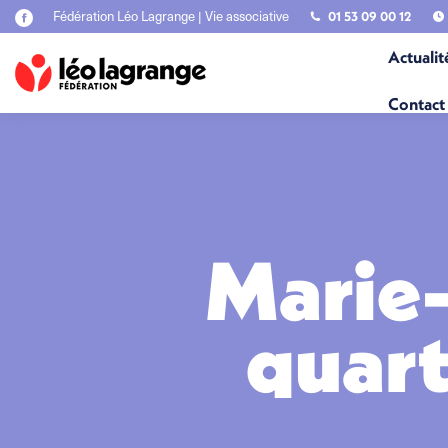
Fédération Léo Lagrange | Vie associative
01 53 09 00 12
La
page
Actualit
Facebook
s'ouvre
dans
Contact
une
nouvelle
fenêtre
Marie-
quart