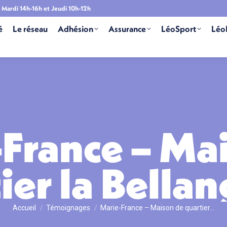
Mardi 14h-16h et Jeudi 10h-12h
é
Le réseau
Adhésion
Assurance
LéoSport
Léo
France – Ma
ier la Bellan
Vous êtes ici :
Accueil
Témoignages
Marie-France – Maison de quartier…