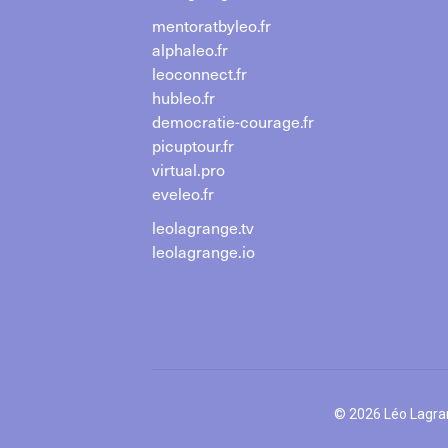
mentoratbyleo.fr
alphaleo.fr
leoconnect.fr
hubleo.fr
democratie-courage.fr
picuptour.fr
virtual.pro
eveleo.fr
leolagrange.tv
leolagrange.io
© 2026 Léo Lagran