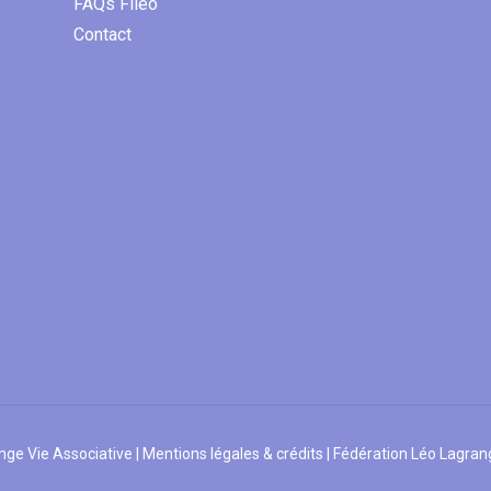
FAQs Filéo
Contact
ge Vie Associative |
Mentions légales & crédits
| Fédération Léo Lagra