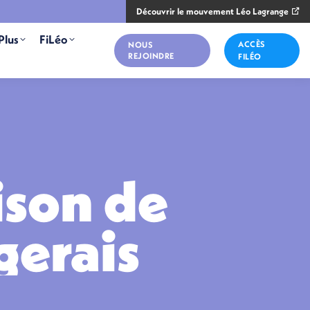
Découvrir le mouvement Léo Lagrange
Plus
FiLéo
ACCÈS
NOUS
REJOINDRE
FILÉO
ison de
gerais