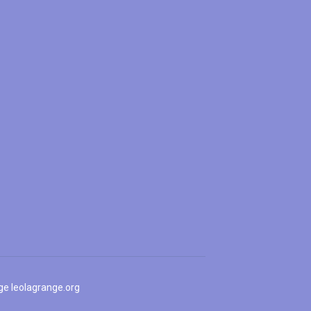
nge
leolagrange.org