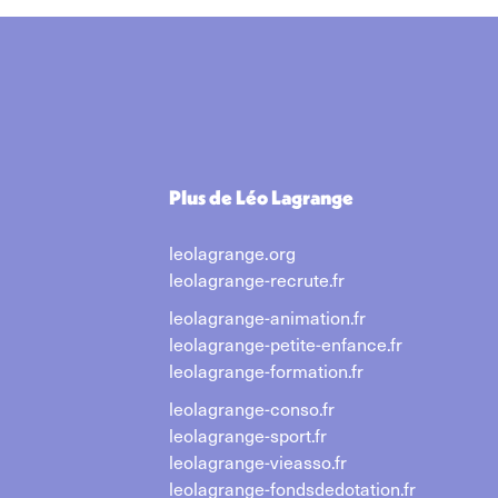
Plus de Léo Lagrange
leolagrange.org
leolagrange-recrute.fr
leolagrange-animation.fr
leolagrange-petite-enfance.fr
leolagrange-formation.fr
leolagrange-conso.fr
leolagrange-sport.fr
leolagrange-vieasso.fr
leolagrange-fondsdedotation.fr