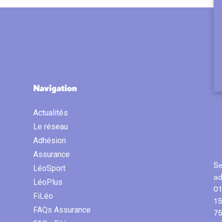
Navigation
Actualités
Le réseau
Adhésion
Assurance
Se
LéoSport
ad
LéoPlus
01
FiLéo
15
FAQs Assurance
75