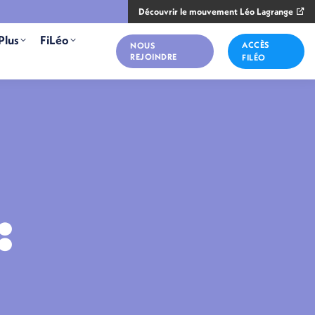
Découvrir le mouvement Léo Lagrange
Plus
FiLéo
ACCÈS
NOUS
REJOINDRE
FILÉO
: