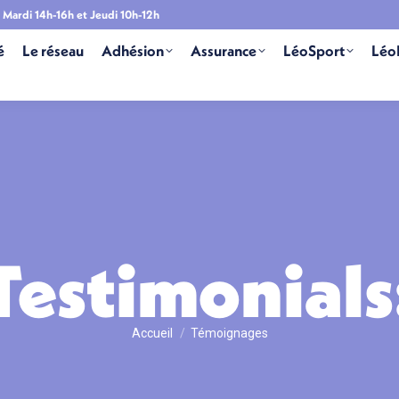
Mardi 14h-16h et Jeudi 10h-12h
é
Le réseau
Adhésion
Assurance
LéoSport
Léo
Testimonials
Vous êtes ici :
Accueil
Témoignages