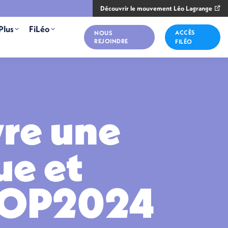
Découvrir le mouvement Léo Lagrange
Plus
FiLéo
ACCÈS
NOUS
REJOINDRE
FILÉO
vre une
ue et
 JOP2024