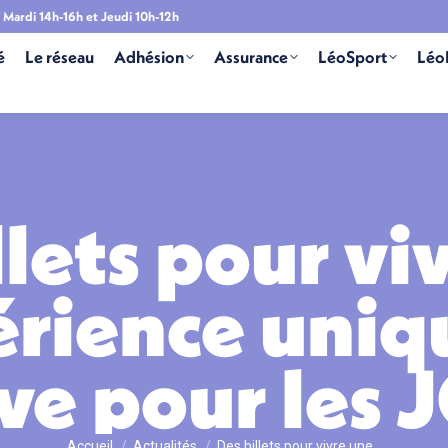
Mardi 14h-16h et Jeudi 10h-12h
é
Le réseau
Adhésion
Assurance
LéoSport
Léo
llets pour vi
rience uniq
ve pour les
Vous êtes ici :
Accueil
Actualités
Des billets pour vivre une…