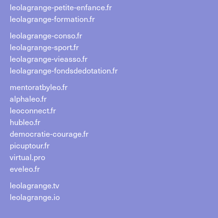
leolagrange-petite-enfance.fr
leolagrange-formation.fr
leolagrange-conso.fr
leolagrange-sport.fr
leolagrange-vieasso.fr
leolagrange-fondsdedotation.fr
mentoratbyleo.fr
alphaleo.fr
leoconnect.fr
hubleo.fr
democratie-courage.fr
picuptour.fr
virtual.pro
eveleo.fr
leolagrange.tv
leolagrange.io