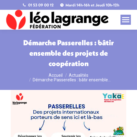
01 53 09 00 12
Mardi 14h-16h et Jeudi 10h-12h
Démarche Passerelles : bâtir
ensemble des projets de
coopération
Accueil
Actualités
Vous êtes ici :
Démarche Passerelles : bâtir ensemble…