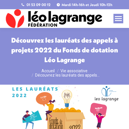
01 53 09 00 12
Mardi 14h-16h et Jeudi 10h-12h
Découvrez les lauréats des appels à
projets 2022 du Fonds de dotation
Léo Lagrange
Accueil
Vie associative
Vous êtes ici :
Découvrez les lauréats des appels…