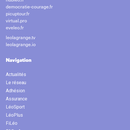
democratie-courage.fr
picuptour.fr
virtual.pro
eveleo.fr
leolagrange.tv
leolagrange.io
Navigation
Actualités
Le réseau
Adhésion
Assurance
LéoSport
LéoPlus
FiLéo