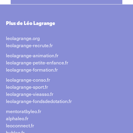
Plus de Léo Lagrange
leolagrange.org
leolagrange-recrute.fr
leolagrange-animation.fr
leolagrange-petite-enfance.fr
leolagrange-formation.fr
leolagrange-conso.fr
leolagrange-sport.fr
leolagrange-vieasso.fr
leolagrange-fondsdedotation.fr
mentoratbyleo.fr
alphaleo.fr
leoconnect.fr
hubleo.fr