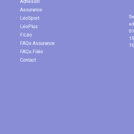
Adhésion
Assurance
Se
LéoSport
ad
LéoPlus
01
FiLéo
15
FAQs Assurance
75
FAQs Filéo
Contact