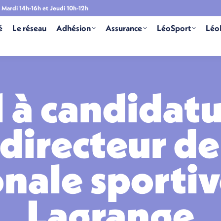
Mardi 14h-16h et Jeudi 10h-12h
é
Le réseau
Adhésion
Assurance
LéoSport
Léo
 à candidatu
directeur de
onale sportiv
Lagrange