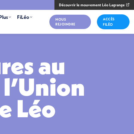
Découvrir le mouvement Léo Lagrange
Plus
FiLéo
ACCÈS
NOUS
REJOINDRE
FILÉO
res au
 l’Union
e Léo