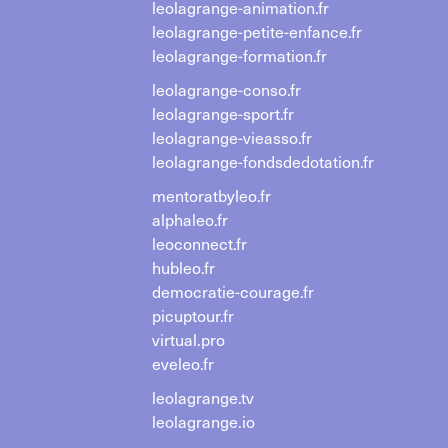
leolagrange-animation.fr
leolagrange-petite-enfance.fr
leolagrange-formation.fr
leolagrange-conso.fr
leolagrange-sport.fr
leolagrange-vieasso.fr
leolagrange-fondsdedotation.fr
mentoratbyleo.fr
alphaleo.fr
leoconnect.fr
hubleo.fr
democratie-courage.fr
picuptour.fr
virtual.pro
eveleo.fr
leolagrange.tv
leolagrange.io