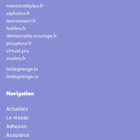
mentoratbyleo.fr
alphaleo.fr
leoconnect.fr
hubleo.fr
democratie-courage.fr
picuptour.fr
virtual.pro
eveleo.fr
leolagrange.tv
leolagrange.io
Navigation
Actualités
Le réseau
Adhésion
Assurance