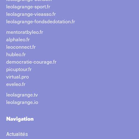
leolagrange-sport.fr
leolagrange-vieasso.fr
leolagrange-fondsdedotation.fr
mentoratbyleo.fr
alphaleo.fr
leoconnect.fr
hubleo.fr
democratie-courage.fr
picuptour.fr
virtual.pro
eveleo.fr
leolagrange.tv
leolagrange.io
Navigation
Actualités