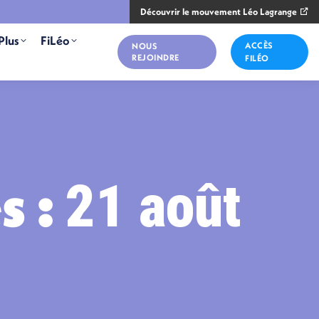
Découvrir le mouvement Léo Lagrange
Plus
FiLéo
ACCÈS
NOUS
REJOINDRE
FILÉO
s :
21 août