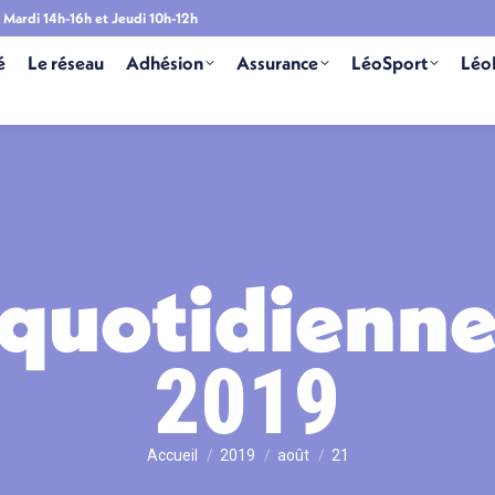
Mardi 14h-16h et Jeudi 10h-12h
é
Le réseau
Adhésion
Assurance
LéoSport
Léo
 quotidienne
2019
Vous êtes ici :
Accueil
2019
août
21