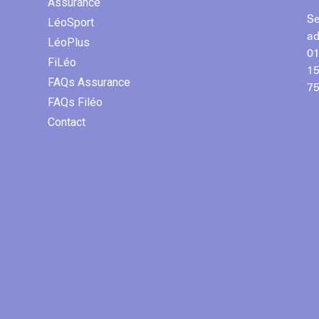
Assurance
Se
LéoSport
ad
LéoPlus
01
FiLéo
15
FAQs Assurance
75
FAQs Filéo
Contact