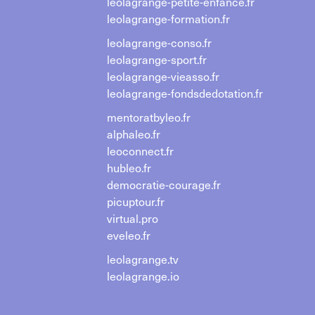
leolagrange-petite-enfance.fr
leolagrange-formation.fr
leolagrange-conso.fr
leolagrange-sport.fr
leolagrange-vieasso.fr
leolagrange-fondsdedotation.fr
mentoratbyleo.fr
alphaleo.fr
leoconnect.fr
hubleo.fr
democratie-courage.fr
picuptour.fr
virtual.pro
eveleo.fr
leolagrange.tv
leolagrange.io