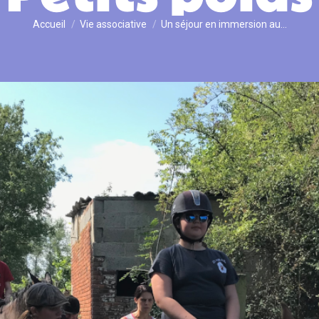
Vous êtes ici :
Accueil
Vie associative
Un séjour en immersion au…