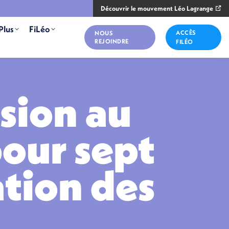
Découvrir le mouvement Léo Lagrange
Plus
FiLéo
ACCÈS
NOUS
REJOINDRE
FILÉO
sion au
pour sept
ation des