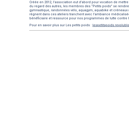
Créée en 2012, l’association eut d’abord pour vocation de mettre e
du regard des autres, les membres des “Petits poids” se rendirent
gymnastique, randonnées vélo, aquagym, aquabike et créneaux rése
règnent dans ces ateliers tranchent avec l’ambiance médicalisée q
bénéficiaire et ressource pour nos programmes de lutte contre le
Pour en savoir plus sur Les petits poids :
lespetitspoids.revolub