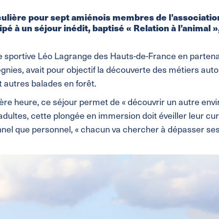
ulière pour sept amiénois membres de l’association L
é à un séjour inédit, baptisé « Relation à l’animal »
 sportive Léo Lagrange des Hauts-de-France en partenaria
nies, avait pour objectif la découverte des métiers autou
autres balades en forêt.
ière heure, ce séjour permet de « découvrir un autre envir
adultes, cette plongée en immersion doit éveiller leur cu
ionnel que personnel, « chacun va chercher à dépasser se