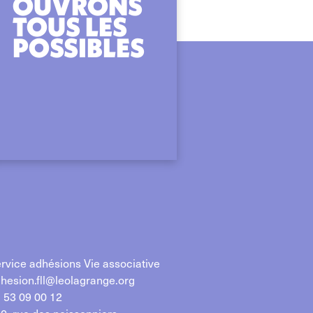
OUVRONS
TOUS LES
POSSIBLES
rvice adhésions Vie associative
hesion.fll@leolagrange.org
 53 09 00 12