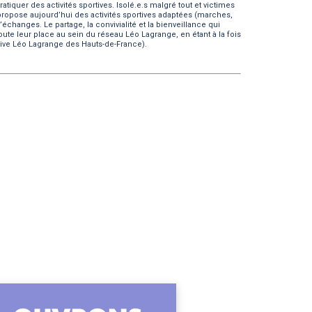
tiquer des activités sportives. Isolé.e.s malgré tout et victimes
 propose aujourd’hui des activités sportives adaptées (marches,
changes. Le partage, la convivialité et la bienveillance qui
oute leur place au sein du réseau Léo Lagrange, en étant à la fois
rtive Léo Lagrange des Hauts-de-France).