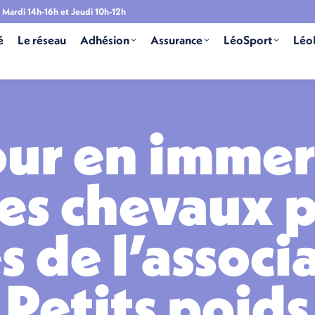
Mardi 14h-16h et Jeudi 10h-12h
é
Le réseau
Adhésion
Assurance
LéoSport
Léo
our en immer
es chevaux 
de l’associ
Petits poids