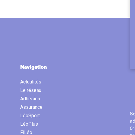
Navigation
Actualités
Le réseau
Adhésion
Assurance
Se
LéoSport
ad
LéoPlus
01
FiLéo