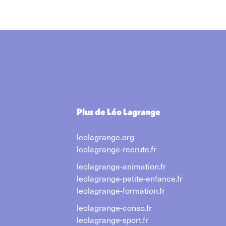
Plus de Léo Lagrange
leolagrange.org
leolagrange-recrute.fr
leolagrange-animation.fr
leolagrange-petite-enfance.fr
leolagrange-formation.fr
leolagrange-conso.fr
leolagrange-sport.fr