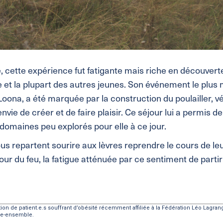
, cette expérience fut fatigante mais riche en découver
e et la plupart des autres jeunes. Son événement le plu
Loona, a été marquée par la construction du poulailler, vé
nvie de créer et de faire plaisir. Ce séjour lui a permis d
domaines peu explorés pour elle à ce jour.
us repartent sourire aux lèvres reprendre le cours de leur
ur du feu, la fatigue atténuée par ce sentiment de part
iation de patient.e.s souffrant d’obésité récemment affiliée à la Fédération Léo Lagr
vre-ensemble.