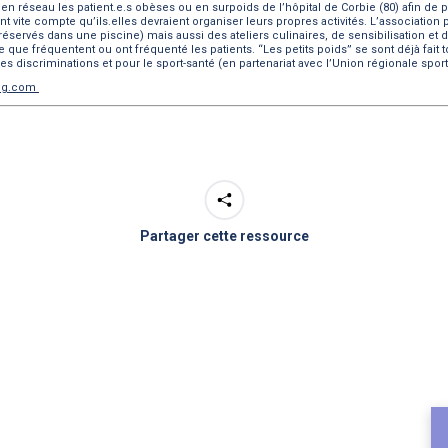
n réseau les patient.e.s obèses ou en surpoids de l’hôpital de Corbie (80) afin de pra
 vite compte qu’ils.elles devraient organiser leurs propres activités. L’association
rvés dans une piscine) mais aussi des ateliers culinaires, de sensibilisation et d’é
ue fréquentent ou ont fréquenté les patients. “Les petits poids” se sont déjà fait t
s discriminations et pour le sport-santé (en partenariat avec l’Union régionale spo
log.com
Partager cette ressource