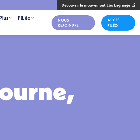
Découvrir le mouvement Léo Lagrange
Plus
FiLéo
ACCÈS
NOUS
REJOINDRE
FILÉO
tourne,