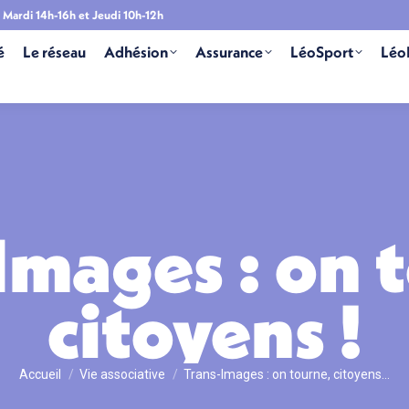
Mardi 14h-16h et Jeudi 10h-12h
é
Le réseau
Adhésion
Assurance
LéoSport
Léo
Images : on 
citoyens !
Vous êtes ici :
Accueil
Vie associative
Trans-Images : on tourne, citoyens…