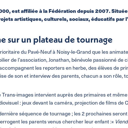
00, est affiliée à la Fédération depuis 2007. Située
jets artistiques, culturels, sociaux, éducatifs par l
me sur un plateau de tournage
prioritaire du Pavé-Neuf à Noisy-le-Grand que les animateu
ilier de l’association, Jonathan, bénévole passionné de 
accompagnent les reporters en herbe, des élèves de primai
rise de son et interview des parents, chacun a son rôle, t
 Trans-images intervient auprès des primaires et même 
udiovisuel : jeux devant la caméra, projection de films de C
a dernière séquence de tournage ; les 2 prochaines seron
nterrogent les parents venus chercher leur enfant :«
Viend