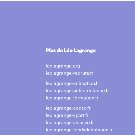
Plus de Léo Lagrange
leolagrange.org
leolagrange-recrute.fr
leolagrange-animation.fr
leolagrange-petite-enfance.fr
leolagrange-formation.fr
leolagrange-conso.fr
leolagrange-sport.fr
leolagrange-vieasso.fr
leolagrange-fondsdedotation.fr