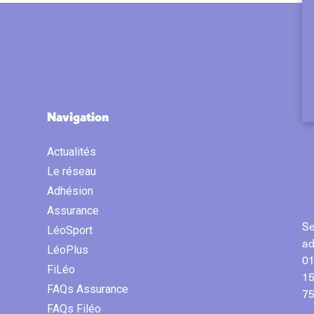
Navigation
Actualités
Le réseau
Adhésion
Assurance
Se
LéoSport
ad
LéoPlus
01
FiLéo
15
FAQs Assurance
75
FAQs Filéo