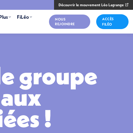
Découvrir le mouvement Léo Lagrange
Plus
FiLéo
ACCÈS
NOUS
REJOINDRE
FILÉO
le groupe
 aux
iées !