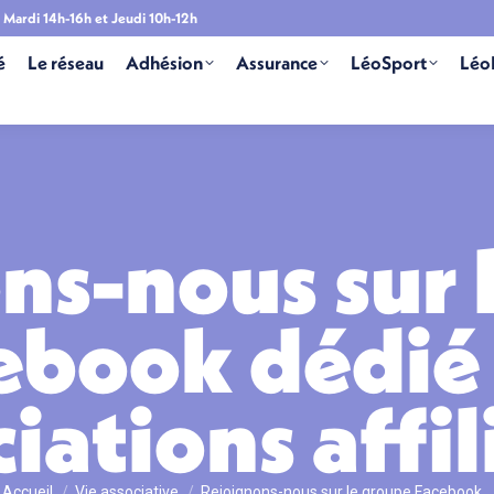
Mardi 14h-16h et Jeudi 10h-12h
é
Le réseau
Adhésion
Assurance
LéoSport
Léo
ns-nous sur 
ebook dédié
iations affil
Vous êtes ici :
Accueil
Vie associative
Rejoignons-nous sur le groupe Facebook…