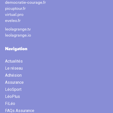
democratie-courage.fr
picuptour.fr
virtual.pro
eveleo.fr
leolagrange.tv
leolagrange.io
Navigation
Actualités
Le réseau
Adhésion
Assurance
LéoSport
LéoPlus
FiLéo
FAQs Assurance