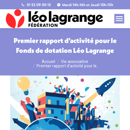
01 53 09 00 12
Mardi 14h-16h et Jeudi 10h-12h
Premier rapport d’activité pour le
Fonds de dotation Léo Lagrange
Accueil
Vie associative
Vous êtes ici :
Premier rapport d’activité pour le…