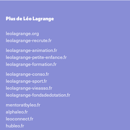
Plus de Léo Lagrange
leolagrange.org
leolagrange-recrute.fr
leolagrange-animation.fr
leolagrange-petite-enfance.fr
leolagrange-formation.fr
leolagrange-conso.fr
leolagrange-sport.fr
leolagrange-vieasso.fr
leolagrange-fondsdedotation.fr
mentoratbyleo.fr
alphaleo.fr
leoconnect.fr
hubleo.fr