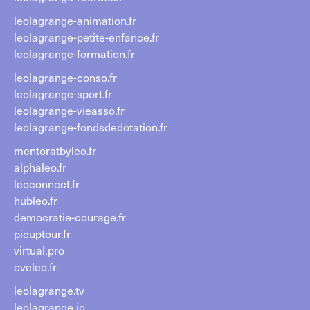
leolagrange-animation.fr
leolagrange-petite-enfance.fr
leolagrange-formation.fr
leolagrange-conso.fr
leolagrange-sport.fr
leolagrange-vieasso.fr
leolagrange-fondsdedotation.fr
mentoratbyleo.fr
alphaleo.fr
leoconnect.fr
hubleo.fr
democratie-courage.fr
picuptour.fr
virtual.pro
eveleo.fr
leolagrange.tv
leolagrange.io