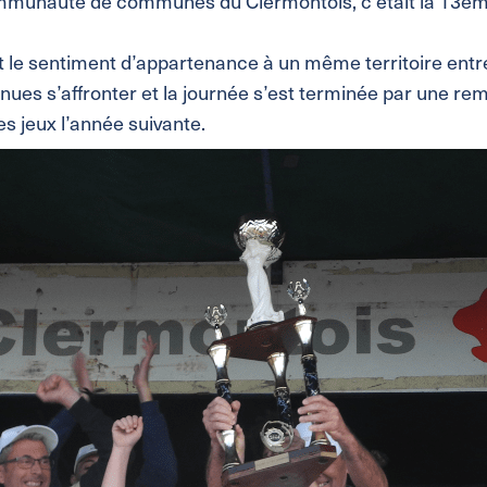
munauté de communes du Clermontois, c’était la 13ème
s et le sentiment d’appartenance à un même territoire ent
nues s’affronter et la journée s’est terminée par une rem
es jeux l’année suivante.