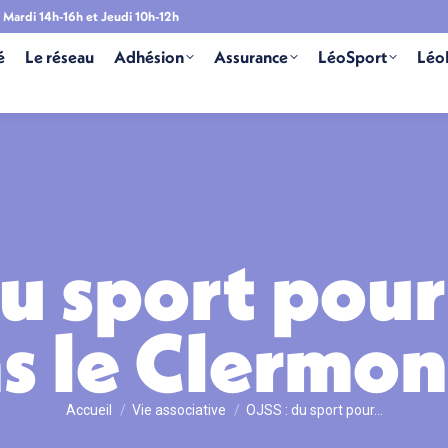
Mardi 14h-16h et Jeudi 10h-12h
é
Le réseau
Adhésion
Assurance
LéoSport
Léo
u sport pour
s le Clermon
Vous êtes ici :
Accueil
Vie associative
OJSS : du sport pour…