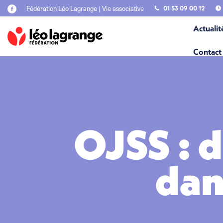
Fédération Léo Lagrange | Vie associative
01 53 09 00 12
La
page
Actualit
Facebook
s'ouvre
dans
Contact
une
nouvelle
fenêtre
OJSS : d
dan