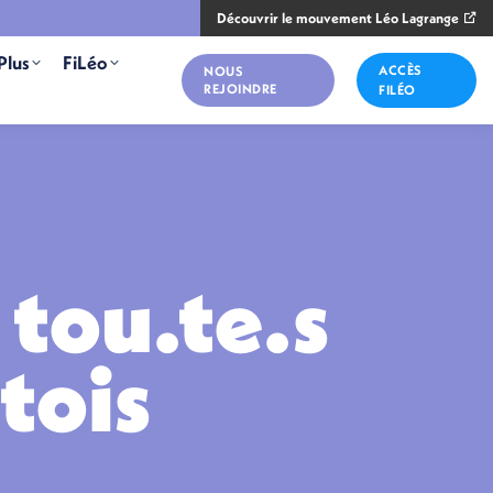
Découvrir le mouvement Léo Lagrange
Plus
FiLéo
ACCÈS
NOUS
REJOINDRE
FILÉO
 tou.te.s
tois