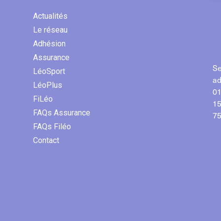
Actualités
Le réseau
Adhésion
Assurance
Se
LéoSport
ad
LéoPlus
01
FiLéo
15
FAQs Assurance
75
FAQs Filéo
Contact