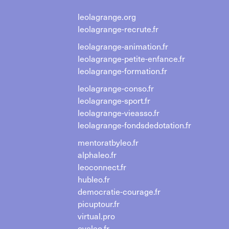
leolagrange.org
leolagrange-recrute.fr
leolagrange-animation.fr
leolagrange-petite-enfance.fr
leolagrange-formation.fr
leolagrange-conso.fr
leolagrange-sport.fr
leolagrange-vieasso.fr
leolagrange-fondsdedotation.fr
mentoratbyleo.fr
alphaleo.fr
leoconnect.fr
hubleo.fr
democratie-courage.fr
picuptour.fr
virtual.pro
eveleo.fr