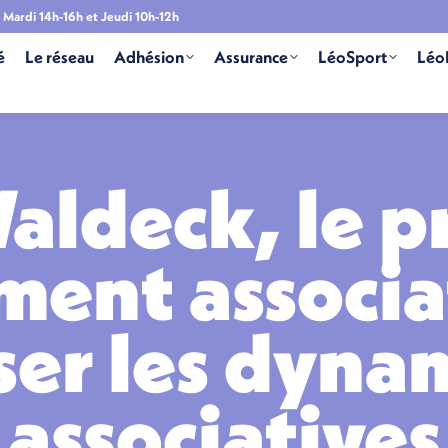
Mardi 14h-16h et Jeudi 10h-12h
é
Le réseau
Adhésion
Assurance
LéoSport
Léo
aldeck, le p
ent associat
ser les dyn
associatives