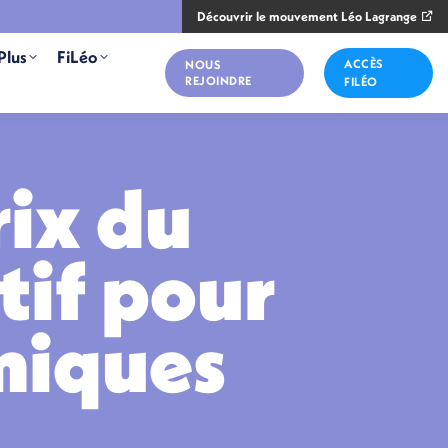
Découvrir le mouvement Léo Lagrange
Plus
FiLéo
ACCÈS
NOUS
REJOINDRE
FILÉO
rix du
if pour
amiques