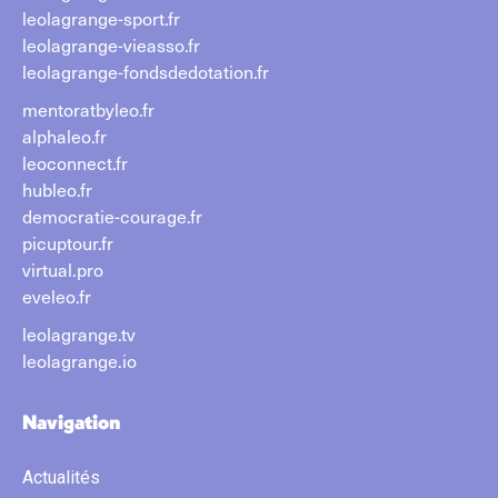
leolagrange-sport.fr
leolagrange-vieasso.fr
leolagrange-fondsdedotation.fr
mentoratbyleo.fr
alphaleo.fr
leoconnect.fr
hubleo.fr
democratie-courage.fr
picuptour.fr
virtual.pro
eveleo.fr
leolagrange.tv
leolagrange.io
Navigation
Actualités