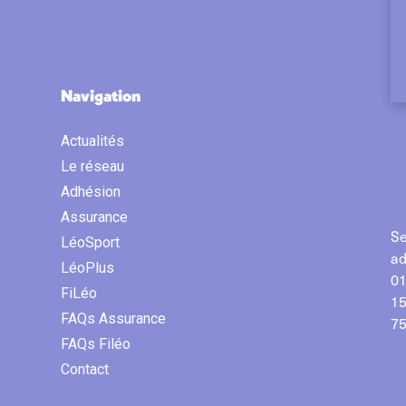
Navigation
Actualités
Le réseau
Adhésion
Assurance
Se
LéoSport
ad
LéoPlus
01
FiLéo
15
FAQs Assurance
75
FAQs Filéo
Contact