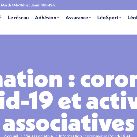
Mardi 14h-16h et Jeudi 10h-12h
é
Le réseau
Adhésion
Assurance
LéoSport
Léo
ation : coro
d-19 et acti
associatives
Vous êtes ici :
Accueil
Vie associative
Information : coronavirus Covid-19 et…