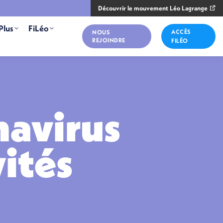
Découvrir le mouvement Léo Lagrange
Plus
FiLéo
ACCÈS
NOUS
REJOINDRE
FILÉO
navirus
vités