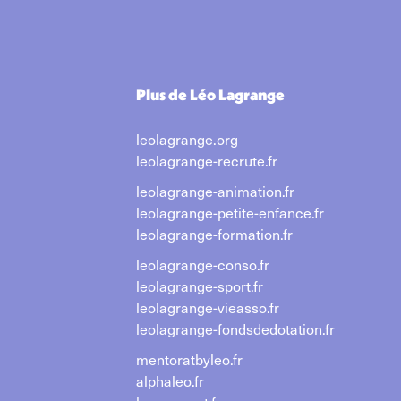
Plus de Léo Lagrange
leolagrange.org
leolagrange-recrute.fr
leolagrange-animation.fr
leolagrange-petite-enfance.fr
leolagrange-formation.fr
leolagrange-conso.fr
leolagrange-sport.fr
leolagrange-vieasso.fr
leolagrange-fondsdedotation.fr
mentoratbyleo.fr
alphaleo.fr