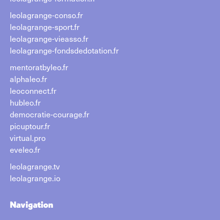
leolagrange-conso.fr
leolagrange-sport.fr
leolagrange-vieasso.fr
leolagrange-fondsdedotation.fr
mentoratbyleo.fr
alphaleo.fr
leoconnect.fr
hubleo.fr
democratie-courage.fr
picuptour.fr
virtual.pro
eveleo.fr
leolagrange.tv
leolagrange.io
Navigation