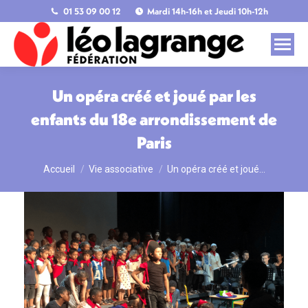
01 53 09 00 12
Mardi 14h-16h et Jeudi 10h-12h
Un opéra créé et joué par les
enfants du 18e arrondissement de
Paris
Accueil
Vie associative
Un opéra créé et joué…
Vous êtes ici :