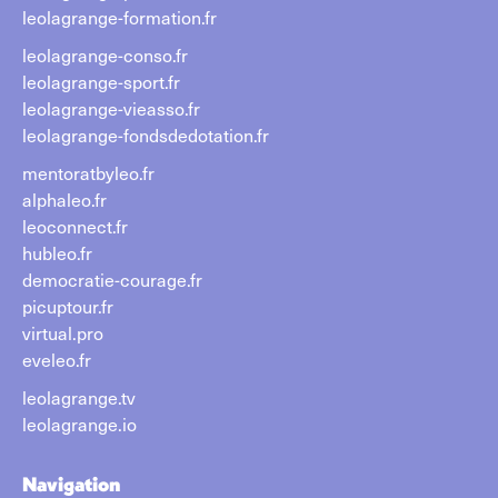
leolagrange-formation.fr
leolagrange-conso.fr
leolagrange-sport.fr
leolagrange-vieasso.fr
leolagrange-fondsdedotation.fr
mentoratbyleo.fr
alphaleo.fr
leoconnect.fr
hubleo.fr
democratie-courage.fr
picuptour.fr
virtual.pro
eveleo.fr
leolagrange.tv
leolagrange.io
Navigation