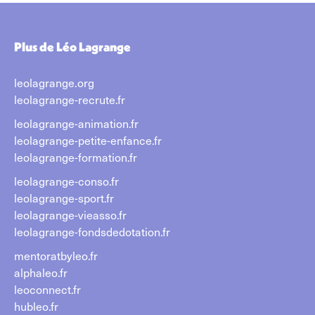
Plus de Léo Lagrange
leolagrange.org
leolagrange-recrute.fr
leolagrange-animation.fr
leolagrange-petite-enfance.fr
leolagrange-formation.fr
leolagrange-conso.fr
leolagrange-sport.fr
leolagrange-vieasso.fr
leolagrange-fondsdedotation.fr
mentoratbyleo.fr
alphaleo.fr
leoconnect.fr
hubleo.fr