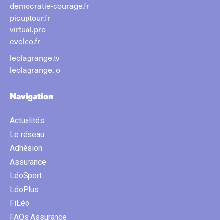
democratie-courage.fr
picuptour.fr
virtual.pro
eveleo.fr
leolagrange.tv
leolagrange.io
Navigation
Actualités
Le réseau
Adhésion
Assurance
LéoSport
LéoPlus
FiLéo
FAQs Assurance