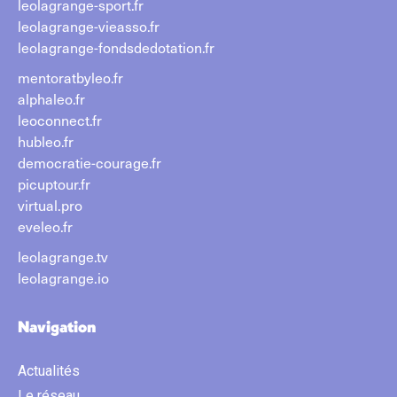
leolagrange-sport.fr
leolagrange-vieasso.fr
leolagrange-fondsdedotation.fr
mentoratbyleo.fr
alphaleo.fr
leoconnect.fr
hubleo.fr
democratie-courage.fr
picuptour.fr
virtual.pro
eveleo.fr
leolagrange.tv
leolagrange.io
Navigation
Actualités
Le réseau