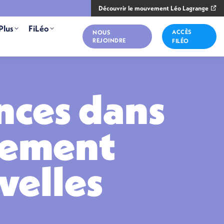
Découvrir le mouvement Léo Lagrange
Plus
FiLéo
ACCÈS
NOUS
REJOINDRE
FILÉO
ences dans
agement
velles