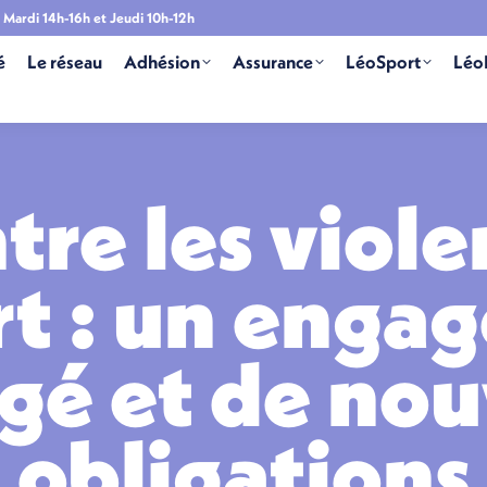
Mardi 14h-16h et Jeudi 10h-12h
é
Le réseau
Adhésion
Assurance
LéoSport
Léo
tre les viol
rt : un eng
gé et de nou
obligations