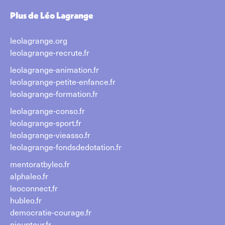
Plus de Léo Lagrange
leolagrange.org
leolagrange-recrute.fr
leolagrange-animation.fr
leolagrange-petite-enfance.fr
leolagrange-formation.fr
leolagrange-conso.fr
leolagrange-sport.fr
leolagrange-vieasso.fr
leolagrange-fondsdedotation.fr
mentoratbyleo.fr
alphaleo.fr
leoconnect.fr
hubleo.fr
democratie-courage.fr
picuptour.fr