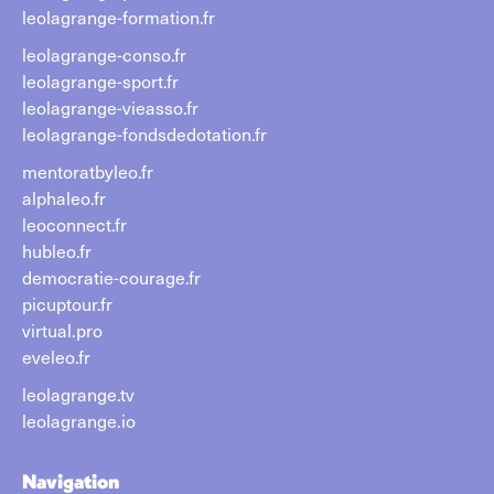
leolagrange-formation.fr
leolagrange-conso.fr
leolagrange-sport.fr
leolagrange-vieasso.fr
leolagrange-fondsdedotation.fr
mentoratbyleo.fr
alphaleo.fr
leoconnect.fr
hubleo.fr
democratie-courage.fr
picuptour.fr
virtual.pro
eveleo.fr
leolagrange.tv
leolagrange.io
Navigation