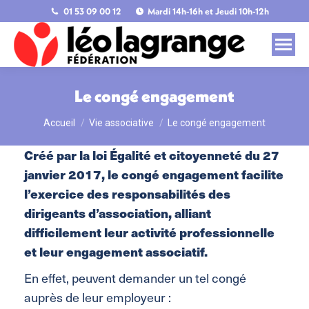
01 53 09 00 12
Mardi 14h-16h et Jeudi 10h-12h
Le congé engagement
Accueil
Vie associative
Le congé engagement
Vous êtes ici :
Créé par la loi Égalité et citoyenneté du 27
janvier 2017, le congé engagement facilite
l’exercice des responsabilités des
dirigeants d’association, alliant
difficilement leur activité professionnelle
et leur engagement associatif.
En effet, peuvent demander un tel congé
auprès de leur employeur :