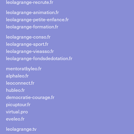
leolagrange-recrute.fr
leolagrange-animation.fr
leolagrange-petite-enfance.fr
leolagrange-formation.fr
leolagrange-conso.fr
leolagrange-sport.fr
leolagrange-vieasso.fr
leolagrange-fondsdedotation.fr
mentoratbyleo.fr
alphaleo.fr
leoconnect.fr
hubleo.fr
democratie-courage.fr
picuptour.fr
virtual.pro
eveleo.fr
leolagrange.tv