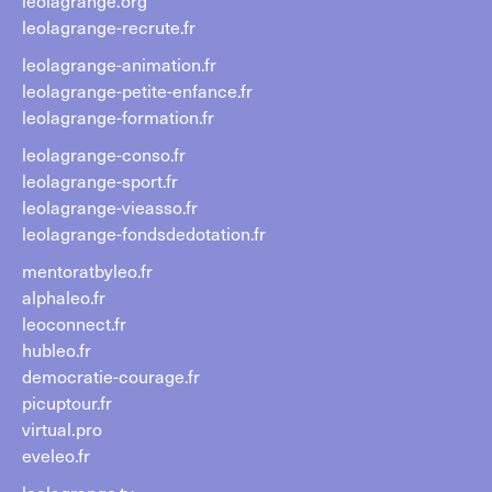
leolagrange.org
leolagrange-recrute.fr
leolagrange-animation.fr
leolagrange-petite-enfance.fr
leolagrange-formation.fr
leolagrange-conso.fr
leolagrange-sport.fr
leolagrange-vieasso.fr
leolagrange-fondsdedotation.fr
mentoratbyleo.fr
alphaleo.fr
leoconnect.fr
hubleo.fr
democratie-courage.fr
picuptour.fr
virtual.pro
eveleo.fr